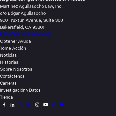
Martinez Aguilasocho Law, Inc.
c/o Edgar Aguilasocho
900 Truxtun Avenue, Suite 300
Bakersfield, CA 93301
info@farmworkerlaw.com
Obtener Ayuda
Tome Acción
Noticias
Historias
Sobre Nosotros
Contáctenos
Carreras
Investigación y Datos
Tienda
Link
Link
Link
Link
Link
Link
Link
Link
to
to
to
to
to
to
to
to