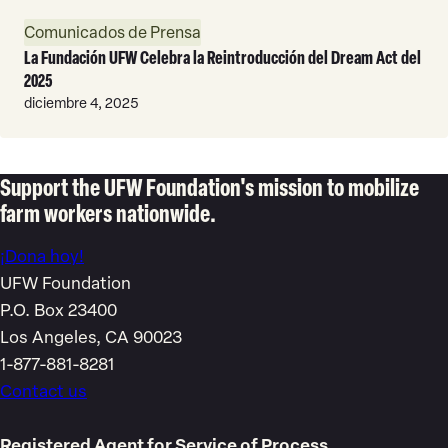
Leer
Comunicados de Prensa
Más
La Fundación UFW Celebra la Reintroducción del Dream Act del
2025
diciembre 4, 2025
Support the UFW Foundation's mission to mobilize
farm workers nationwide.
¡Dona hoy!
UFW Foundation
P.O. Box 23400
Los Angeles, CA 90023
1-877-881-8281
Contact us
Registered Agent for Service of Process