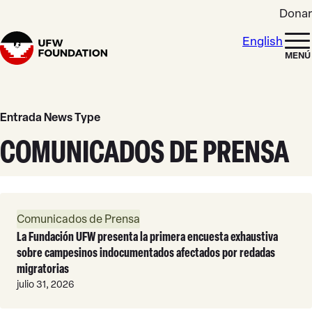
Skip to content
Donar
English
Home
MENÚ
Entrada News Type
COMUNICADOS DE PRENSA
Leer
Comunicados de Prensa
Más
La Fundación UFW presenta la primera encuesta exhaustiva
sobre campesinos indocumentados afectados por redadas
migratorias
julio 31, 2026