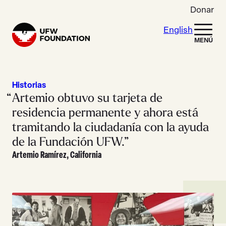
Skip to content
Donar
English
Home
MENÚ
Historias
Artemio obtuvo su tarjeta de
residencia permanente y ahora está
tramitando la ciudadanía con la ayuda
de la Fundación UFW.”
Artemio Ramírez, California