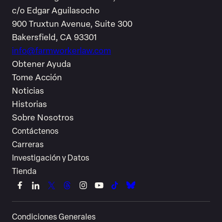
c/o Edgar Aguilasocho
900 Truxtun Avenue, Suite 300
Bakersfield, CA 93301
info@farmworkerlaw.com
Obtener Ayuda
Tome Acción
Noticias
Historias
Sobre Nosotros
Contáctenos
Carreras
Investigación y Datos
Tienda
Link
Link
Link
Link
Link
Link
Link
Link
to
to
to
to
to
to
to
to
Condiciones Generales
Facebook
LinkedIn
X
Threads
Instagram
YouTube
TikTok
Bluesky