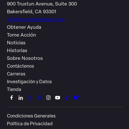
900 Truxtun Avenue, Suite 300
Bakersfield, CA 93301
info@farmworkerlaw.com
Obtener Ayuda
Tome Acción
Noticias
Historias
Sobre Nosotros
Contáctenos
Carreras
Investigación y Datos
Tienda
Link
Link
Link
Link
Link
Link
Link
Link
to
to
to
to
to
to
to
to
Condiciones Generales
Facebook
LinkedIn
X
Threads
Instagram
YouTube
TikTok
Bluesky
Política de Privacidad
(Twitter)